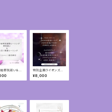
年始邪気祓い＆乙
特別企画ライオンズゲ
遠隔ヒーリング
ート遠隔ヒーリング
000
¥8,000