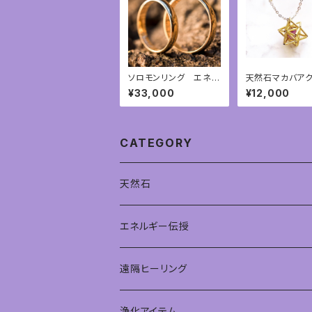
ソロモンリング エネル
天然石マカバア
ギーアチューンメント
ー 神聖幾何学
¥33,000
¥12,000
サリー
CATEGORY
天然石
エネルギー伝授
遠隔ヒーリング
浄化アイテム