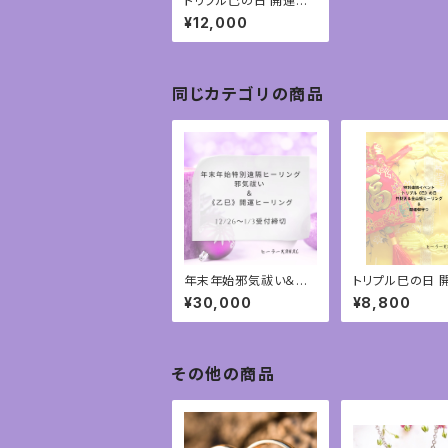
トリプル巳の日 開運御
守り＆弁財天と金山姫
¥12,000
ヒーリング②
同じカテゴリの商品
年末年始邪気祓い＆乙
トリプル巳の日 
巳開運遠隔ヒーリング
守り＆弁財天と
¥30,000
¥8,800
③
ヒーリング
その他の商品