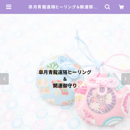
皐月青龍遠隔ヒーリング＆開運御守り
② | ヒーリングスペースKAMAL SH
OP