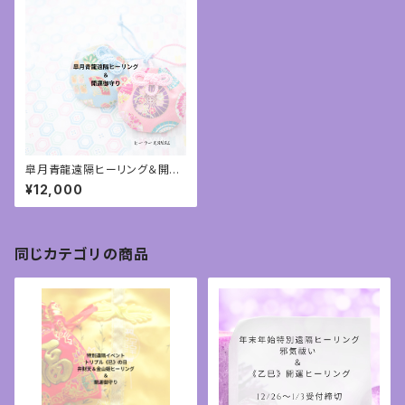
皐月青龍遠隔ヒーリング＆開運
御守り②
¥12,000
同じカテゴリの商品