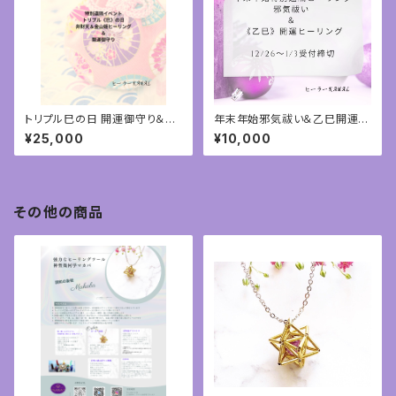
トリプル巳の日 開運御守り＆弁
年末年始邪気祓い＆乙巳開運遠
財天.大物主神.金山姫ヒーリン
隔ヒーリング①
¥25,000
¥10,000
グ③
その他の商品