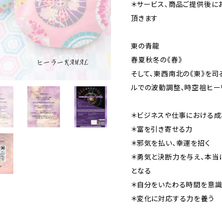
＊サービス、商品ご提供後に
頂きます
東の青龍
春夏秋冬の《春》
そして、東西南北の《東》を司
ルでの波動調整、時空祖ヒー
＊ビジネスや仕事における成
＊富を引き寄せる力
＊邪気を払い、幸運を招く
＊勇気と決断力を与え、本当
となる
＊自分をいたわる時間を意識
＊変化に対応する力を養う