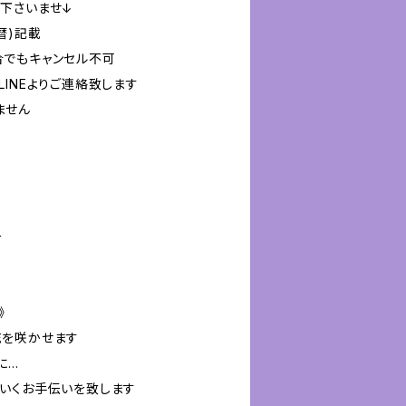
下さいませ↓
暦)記載
合でもキャンセル不可
INEよりご連絡致します
ません
ー
》
花を咲かせます
に…
いくお手伝いを致します