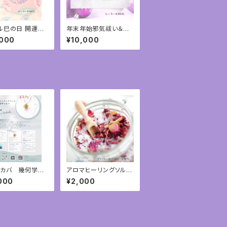
ル巳の日 開運御
年末年始邪気祓い＆乙
弁財天.大物主神.
巳開運遠隔ヒーリング
,000
¥10,000
ヒーリング③
①
カバ 幾何学イ
アロマヒーリングソル
ア神聖幾何学
ト お祓い塩 ハーブ
000
¥2,000
ヒーリングソルト