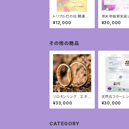
トリプル巳の日 開運御
年末年始邪気祓
守り＆弁財天と金山姫
巳開運遠隔ヒー
¥12,000
¥30,000
ヒーリング②
③
その他の商品
ソロモンリング エネル
天然石フラーレ
ギーアチューンメント
インテリア神聖
¥33,000
¥30,000
CATEGORY