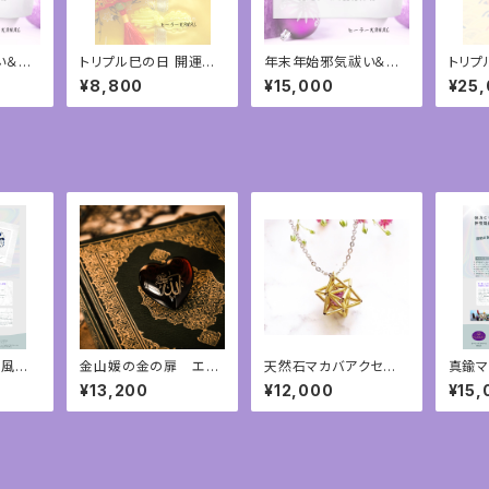
い＆乙
トリプル巳の日 開運御
年末年始邪気祓い＆乙
トリプ
リング
守り＆弁財天と金山姫
巳開運遠隔ヒーリング
守り＆
¥8,800
¥15,000
¥25
ヒーリング
②
金山姫
ン風水
金山媛の金の扉 エネ
天然石マカバアクセサリ
真鍮マ
幾何学
ルギーアチューンメント
ー 神聖幾何学アクセ
ンテリ
¥13,200
¥12,000
¥15,
サリー