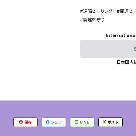
#遠隔ヒーリング #開運ヒ
#開運御守り
Internationa
日本国内
保存
シェア
LINE
ポスト